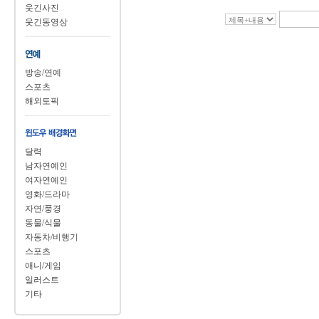
웃긴사진
웃긴동영상
방송/연예
스포츠
해외토픽
달력
남자연예인
여자연예인
영화/드라마
자연/풍경
동물/식물
자동차/비행기
스포츠
애니/게임
일러스트
기타