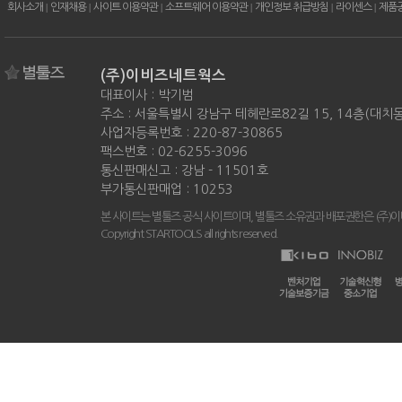
회사소개
|
인재채용
|
사이트 이용약관
|
소프트웨어 이용약관
|
개인정보 취급방침
|
라이센스
|
제품
(주)이비즈네트웍스
대표이사 : 박기범
주소 : 서울특별시 강남구 테헤란로82길 15, 14층(대치
사업자등록번호 : 220-87-30865
팩스번호 : 02-6255-3096
통신판매신고 : 강남 - 11501호
부가통신판매업 : 10253
본 사이트는 별툴즈 공식 사이트이며, 별툴즈 소유권과 배포권한은 (주)
Copyright STARTOOLS all rights reserved.