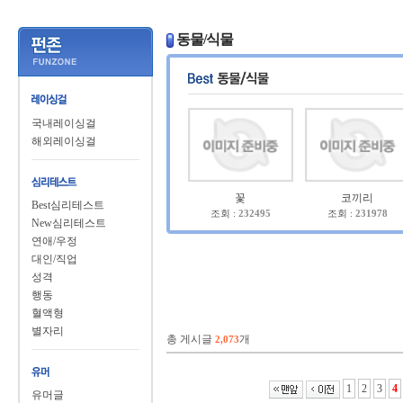
동물/식물
국내레이싱걸
해외레이싱걸
꽃
코끼리
Best심리테스트
조회 :
232495
조회 :
231978
New심리테스트
연애/우정
대인/직업
성격
행동
혈액형
별자리
총 게시글
개
2,073
1
2
3
4
유머글