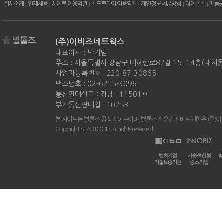
회사소개
|
인재채용
|
사이트 이용약관
|
소프트웨어 이용약관
|
개인정보 취급방침
|
라이센스
|
제품
(주)이비즈네트웍스
대표이사 : 박기범
주소 : 서울특별시 강남구 테헤란로82길 15, 14층(대치
사업자등록번호 : 220-87-30865
팩스번호 : 02-6255-3096
통신판매신고 : 강남 - 11501호
부가통신판매업 : 10253
본 사이트는 별툴즈 공식 사이트이며, 별툴즈 소유권과 배포권한은 (주)
Copyright STARTOOLS all rights reserved.