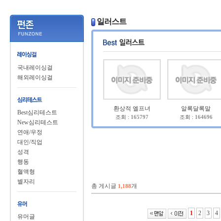
일러스트
국내레이싱걸
해외레이싱걸
환상적 엘프녀
알록달록말
Best심리테스트
조회 :
165797
조회 :
164696
New심리테스트
연애/우정
대인/직업
성격
행동
혈액형
별자리
총 게시글
개
1,188
1
2
3
4
유머글