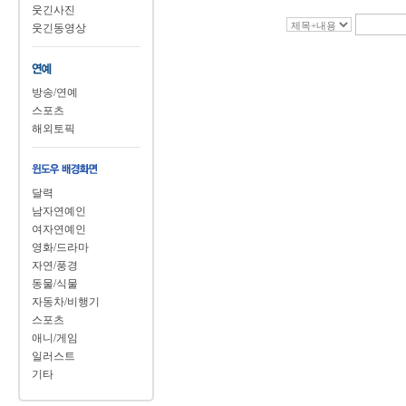
웃긴사진
웃긴동영상
방송/연예
스포츠
해외토픽
달력
남자연예인
여자연예인
영화/드라마
자연/풍경
동물/식물
자동차/비행기
스포츠
애니/게임
일러스트
기타