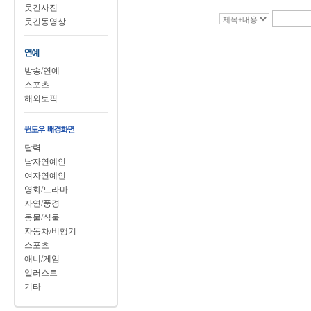
웃긴사진
웃긴동영상
방송/연예
스포츠
해외토픽
달력
남자연예인
여자연예인
영화/드라마
자연/풍경
동물/식물
자동차/비행기
스포츠
애니/게임
일러스트
기타