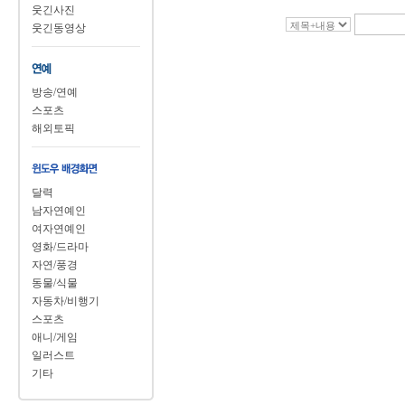
웃긴사진
웃긴동영상
방송/연예
스포츠
해외토픽
달력
남자연예인
여자연예인
영화/드라마
자연/풍경
동물/식물
자동차/비행기
스포츠
애니/게임
일러스트
기타