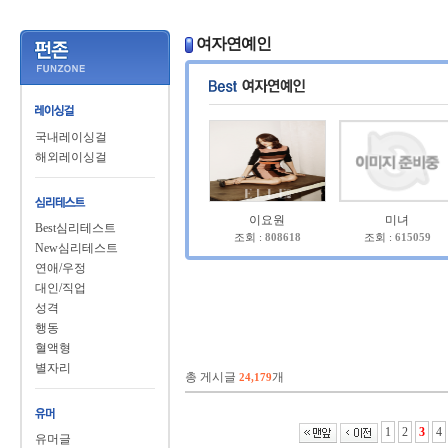
여자연예인
국내레이싱걸
해외레이싱걸
이요원
미녀
Best심리테스트
조회 :
808618
조회 :
615059
New심리테스트
연애/우정
대인/직업
성격
행동
혈액형
별자리
총 게시글
개
24,179
1
2
3
4
유머글