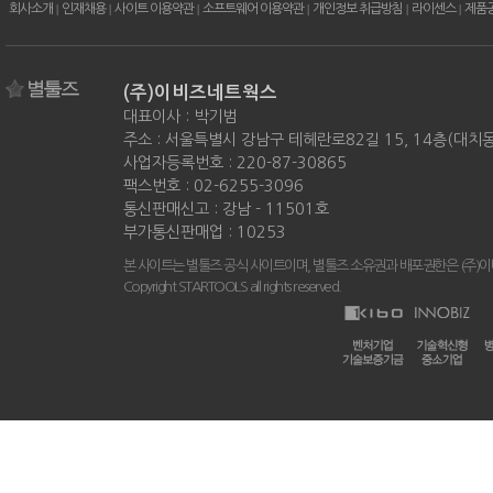
회사소개
|
인재채용
|
사이트 이용약관
|
소프트웨어 이용약관
|
개인정보 취급방침
|
라이센스
|
제품
(주)이비즈네트웍스
대표이사 : 박기범
주소 : 서울특별시 강남구 테헤란로82길 15, 14층(대치
사업자등록번호 : 220-87-30865
팩스번호 : 02-6255-3096
통신판매신고 : 강남 - 11501호
부가통신판매업 : 10253
본 사이트는 별툴즈 공식 사이트이며, 별툴즈 소유권과 배포권한은 (주)
Copyright STARTOOLS all rights reserved.