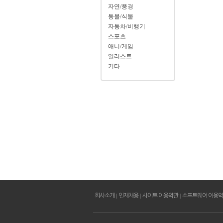
자연/풍경
동물/식물
자동차/비행기
스포츠
애니/게임
일러스트
기타
회사소개
|
인재채용
|
사이트 이용약관
|
소프트웨어 이용