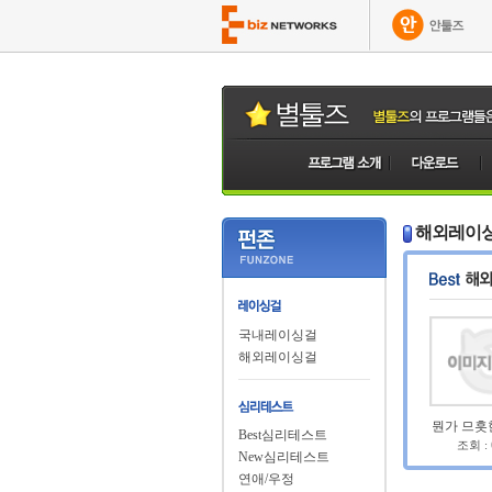
해외레이
국내레이싱걸
해외레이싱걸
뭔가 므흣
Best심리테스트
조회 :
New심리테스트
연애/우정