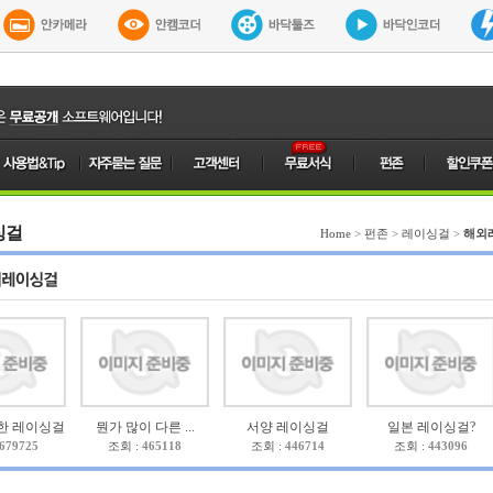
싱걸
Home
>
펀존
>
레이싱걸
>
해외
한 레이싱걸
뭔가 많이 다른 ...
서양 레이싱걸
일본 레이싱걸?
679725
조회 :
465118
조회 :
446714
조회 :
443096