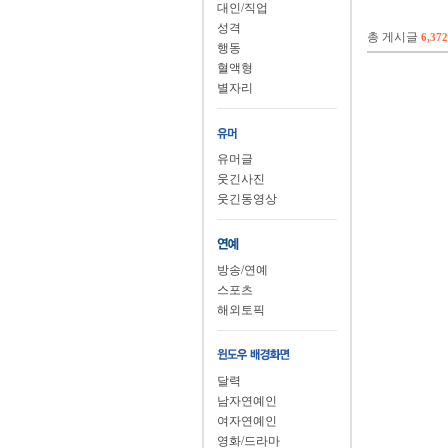
대인/직업
성격
총 게시글
6,372
행동
혈액형
별자리
유머글
웃긴사진
웃긴동영상
방송/연예
스포츠
해외토픽
달력
남자연예인
여자연예인
영화/드라마