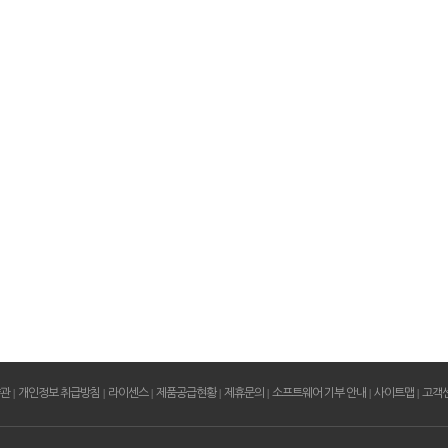
약관
|
개인정보 취급방침
|
라이센스
|
제품공급현황
|
제휴문의
|
소프트웨어 기부 안내
|
사이트맵
|
고객