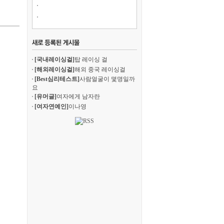
[국내레이싱걸]
탑 레이싱 걸
[해외레이싱걸]
해외 중국 레이싱걸
[Best심리테스트]
사람얼굴이 몇명일까
요
[유머글]
여자에게 남자란
[여자연예인]
이나영