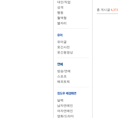
대인/직업
성격
총 게시글
6,372
행동
혈액형
별자리
유머글
웃긴사진
웃긴동영상
방송/연예
스포츠
해외토픽
달력
남자연예인
여자연예인
영화/드라마