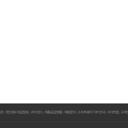
약관
|
개인정보 취급방침
|
라이센스
|
제품공급현황
|
제휴문의
|
소프트웨어 기부 안내
|
사이트맵
|
고객