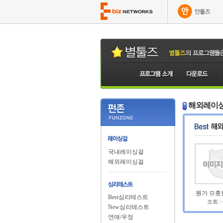
해외레이
국내레이싱걸
해외레이싱걸
뭔가 므흣
Best심리테스트
조회 :
New심리테스트
연애/우정