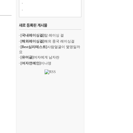
[국내레이싱걸]
탑 레이싱 걸
[해외레이싱걸]
해외 중국 레이싱걸
[Best심리테스트]
사람얼굴이 몇명일까
요
[유머글]
여자에게 남자란
[여자연예인]
이나영