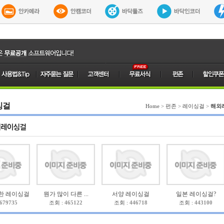
싱걸
Home
>
펀존
>
레이싱걸
>
해외
한 레이싱걸
뭔가 많이 다른 ...
서양 레이싱걸
일본 레이싱걸?
679735
조회 :
465122
조회 :
446718
조회 :
443100