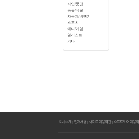
자연/풍경
동물/식물
자동차/비행기
스포츠
애니/게임
일러스트
기타
회사소개
|
인재채용
|
사이트 이용약관
|
소프트웨어 이용